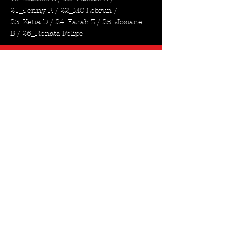
21_Jenny R / 22_MC Lebrun /
23_Ketia D / 24_Farah Z / 25_Josiane
B / 26_Renata Felipe
PARTICIPANTES -
MERCREDI 18h30
Mercredi 18h30
1_Mireille A.C / 2_Adja / 3_ Katia /
4_Nina N / 5_Meriem
ADRESSE
Bureau administratif Djamboola Fitness Inc.
2261 rue du Consul, Terrebonne.
J6X0B9
info@djamboola.com
Tel:
+1-514-581-8605