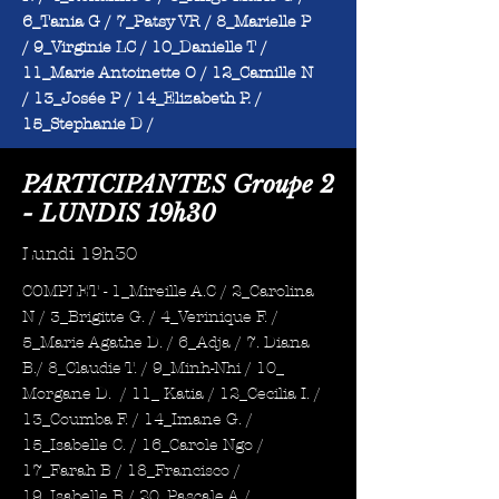
6_Tania G / 7_Patsy VR / 8_Marielle P
/ 9_Virginie LC / 10_Danielle T /
11_Marie Antoinette O / 12_Camille N
/ 13_Josée P / 14_Elizabeth P. /
15_Stephanie D /
PARTICIPANTES Groupe 2
- LUNDIS 19h30
Lundi 19h30
COMPLET - 1_Mireille A.C / 2_Carolina
N / 3_Brigitte G. / 4_Verinique F. /
5_Marie Agathe D. / 6_Adja / 7. Diana
B./ 8_Claudie T. / 9_Minh-Nhi / 10_
Morgane D. / 11_ Katia / 12_Cecilia I. /
13_Coumba F. / 14_Imane G. /
15_Isabelle C. / 16_Carole Ngo /
17_Farah B / 18_Francisco /
19_Isabelle B / 20_Pascale A /